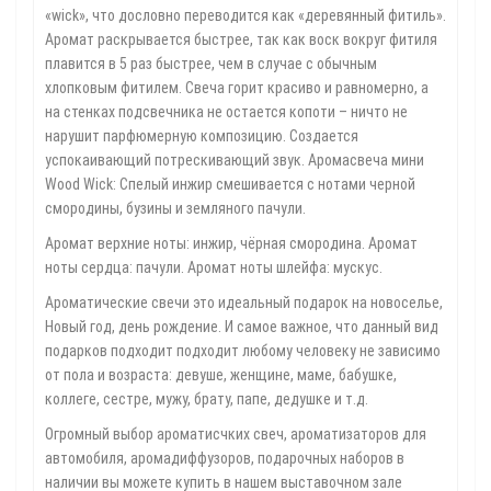
«wick», что дословно переводится как «деревянный фитиль».
Аромат раскрывается быстрее, так как воск вокруг фитиля
плавится в 5 раз быстрее, чем в случае с обычным
хлопковым фитилем. Свеча горит красиво и равномерно, а
на стенках подсвечника не остается копоти – ничто не
нарушит парфюмерную композицию. Создается
успокаивающий потрескивающий звук. Аромасвеча мини
Wood Wick: Спелый инжир смешивается с нотами черной
смородины, бузины и земляного пачули.
Аромат верхние ноты: инжир, чёрная смородина. Аромат
ноты сердца: пачули. Аромат ноты шлейфа: мускус.
Ароматические свечи это идеальный подарок на новоселье,
Новый год, день рождение. И самое важное, что данный вид
подарков подходит подходит любому человеку не зависимо
от пола и возраста: девуше, женщине, маме, бабушке,
коллеге, сестре, мужу, брату, папе, дедушке и т.д.
Огромный выбор ароматисчких свеч, ароматизаторов для
автомобиля, аромадиффузоров, подарочных наборов в
наличии вы можете купить в нашем выставочном зале