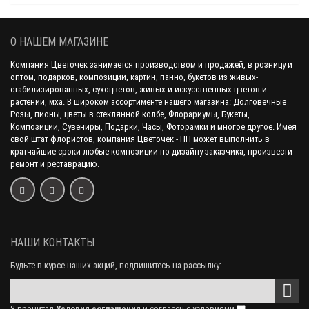
О НАШЕМ МАГАЗИНЕ
Компания Цветочек занимается производством и продажей, в розницу и
оптом, подарков, композиций, картин, панно, букетов из живых-
стабилизированных, сухоцветов, живых и искусственных цветов и
растений, мха. В широком ассортименте нашего магазина: Долговечные
Розы, пионы, цветы в стеклянной колбе, Флорариумы, Букеты,
Композиции, Сувениры, Подарки, Часы, Фоторамки и многое другое. Имея
свой штат флористов, компания Цветочек - НН может выполнить в
кратчайшие сроки любые композиции по дизайну заказчика, произвести
ремонт и реставрацию.
НАШИ КОНТАКТЫ
Будьте в курсе наших акций, подпишитесь на рассылку:
Я прочитал
Условия соглашения
и согласен с условиями